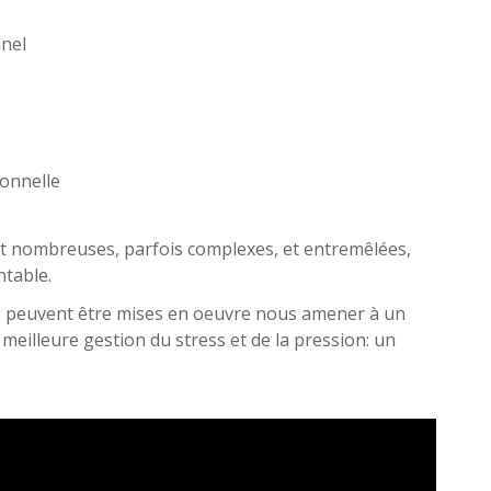
nel
ionnelle
nt nombreuses, parfois complexes, et entremêlées,
ntable.
s peuvent être mises en oeuvre nous amener à un
meilleure gestion du stress et de la pression: un