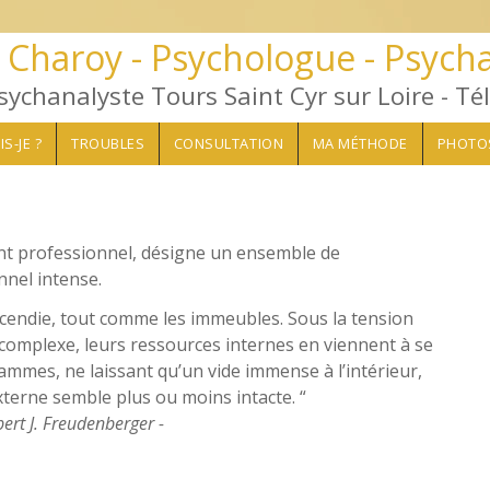
 Charoy - Psychologue - Psych
sychanalyste Tours Saint Cyr sur Loire - Té
IS-JE ?
TROUBLES
CONSULTATION
MA MÉTHODE
PHOTO
t professionnel, désigne un ensemble de
nel intense.
’incendie, tout comme les immeubles. Sous la tension
complexe, leurs ressources internes en viennent à se
mmes, ne laissant qu’un vide immense à l’intérieur,
terne semble plus ou moins intacte. “
bert J. Freudenberger -