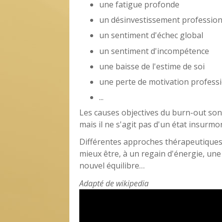
une fatigue profonde
un désinvestissement profession
un sentiment d'échec global
un sentiment d'incompétence
une baisse de l'estime de soi
une perte de motivation profess
...
Les causes objectives du burn-out so
mais il ne s'agit pas d'un état insurmo
Différentes approches thérapeutique
mieux être, à un regain d'énergie, une 
nouvel équilibre…
Adapté de wikipedia