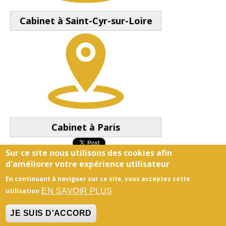
Cabinet à Saint-Cyr-sur-Loire
Cabinet à Paris
Sur ce site nous utilisons des cookies afin
d'améliorer votre expérience utilisateur
En continuant à naviguer sur ce site, vous acceptez cette
Honoraires
-
Mentions légales
- Le site du cabinet a
EN SAVOIR PLUS
utilisation
été réalisé par
www.psy-site.fr
JE SUIS D'ACCORD